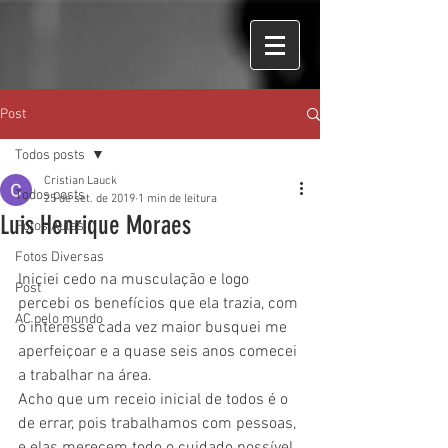
Post
Todos posts
Cristian Lauck
Todos posts
25 de set. de 2019
1 min de leitura
Luis Henrique Moraes
Fotos Aulas
Fotos Diversas
Iniciei cedo na musculação e logo 
Post
percebi os benefícios que ela trazia, com 
AC pelo mundo
o interesse cada vez maior busquei me 
aperfeiçoar e a quase seis anos comecei 
a trabalhar na área.
Acho que um receio inicial de todos é o 
de errar, pois trabalhamos com pessoas, 